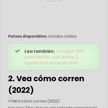
Países disponibles:
Estados Unidos
Lea también:
La mejor VPN
para Netflix: solo estas 3
siguen funcionando bien
2. Vea cómo corren
(2022)
See How They Run es una entrada competente,