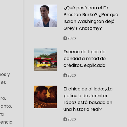
¿Qué pasó con el Dr.
Preston Burke? ¿Por qué
Isaiah Washington dejó
Grey's Anatomy?
2026
Escena de tipos de
bondad a mitad de
créditos, explicada
ños y
2026
 es
El chico de al lado: ¿La
película de Jennifer
ro.
López está basada en
tanto,
una historia real?
ya
2026
iencia