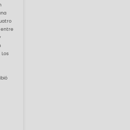
n
una
uatro
 entre
y
n
 Los
ibió