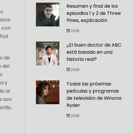
Resumen y final de los
su
episodios 1 y 2 de Three
rezca
Pines, explicación
a con
2026
ícil
¿El buen doctor de ABC
está basado en una
so de
historia real?
n del
2026
a
ma y
Todas las próximas
do al
películas y programas
de televisión de Winona
ue son
Ryder
flix,
2026