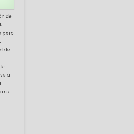
ón de
,
a pero
.
ad de
do
rse a
u
n su
ó