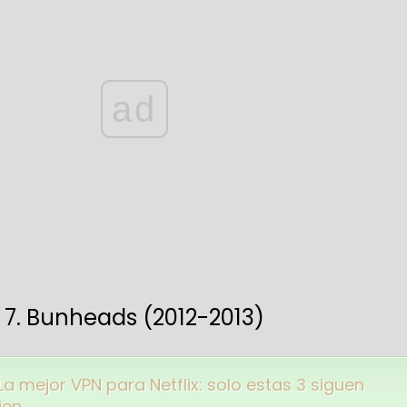
ad
7. Bunheads (2012-2013)
La mejor VPN para Netflix: solo estas 3 siguen
ien