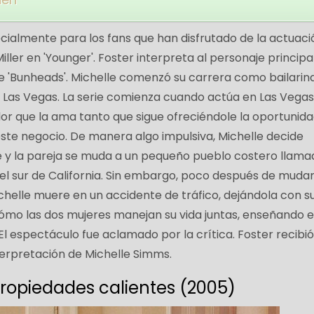
cialmente para los fans que han disfrutado de la actuaci
ller en 'Younger'. Foster interpreta al personaje principal
ie 'Bunheads'. Michelle comenzó su carrera como bailarin
n Las Vegas. La serie comienza cuando actúa en Las Vegas
or que la ama tanto que sigue ofreciéndole la oportunid
 este negocio. De manera algo impulsiva, Michelle decide
 y la pareja se muda a un pequeño pueblo costero llama
del sur de California. Sin embargo, poco después de muda
ichelle muere en un accidente de tráfico, dejándola con s
cómo las dos mujeres manejan su vida juntas, enseñando e
El espectáculo fue aclamado por la crítica. Foster recibi
terpretación de Michelle Simms.
Propiedades calientes (2005)