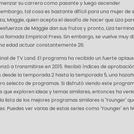
comenzar su carrera como pasante y luego ascender
embargo, tal cosa es bastante difícil para una mujer de 
iza, Maggie, quien acepta el desafío de hacer que Liza pa
 esfuerzos de Maggie dan sus frutos y pronto, Liza termin
 llamada Empirical Press. Sin embargo, se vuelve muy dif
na edad actuar constantemente 26.
iginal de TV Land. El programa ha recibido un fuerte aplau
nzó a transmitirse en 2015. Recibió índices de aprobació
 desde la temporada 2 hasta la temporada 5, una hazañ
ro selecto de programas. Si disfrutó viendo este progra
 que exploren ideas y temas similares, entonces ha veni
 la lista de los mejores programas similares a 'Younger' q
 Puedes ver varias de estas series como 'Younger' en Net