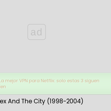
ad
La mejor VPN para Netflix: solo estas 3 siguen
ien
Sex And The City (1998-2004)